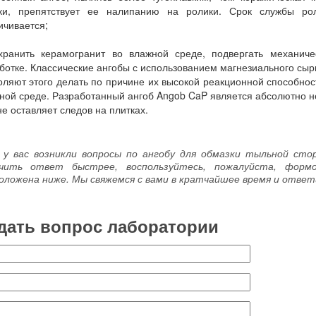
ки, препятствует ее налипанию на ролики. Срок службы ро
ичивается;
хранить керамогранит во влажной среде, подвергать механиче
ботке. Классические ангобы с использованием магнезиального сыр
оляют этого делать по причине их высокой реакционной способнос
ной среде. Разработанный ангоб Angob CaP является абсолютно 
 не оставляет следов на плитках.
 у вас возникли вопросы по ангобу для обмазки тыльной ст
учить ответ быстрее, воспользуйтесь, пожалуйста, фор
оложена ниже. Мы свяжемся с вами в кратчайшее время и ответ
дать вопрос лаборатории