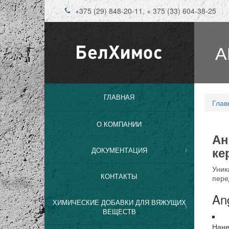
Перейти к основному содержанию
+375 (29) 848-20-11, + 375 (33) 604-38-25
А
ГЛАВНАЯ
Глав
Вы 
О КОМПАНИИ
Ан
ке
ДОКУМЕНТАЦИЯ
Уник
КОНТАКТЫ
пере
An
ХИМИЧЕСКИЕ ДОБАВКИ ДЛЯ ВЯЖУЩИХ
ВЕЩЕСТВ
Нане