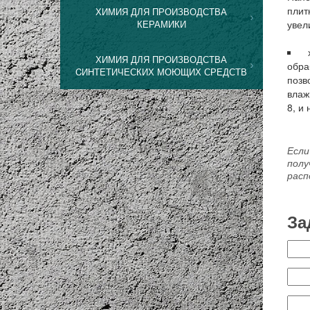
плит
ХИМИЯ ДЛЯ ПРОИЗВОДСТВА
КЕРАМИКИ
увел
ХИМИЯ ДЛЯ ПРОИЗВОДСТВА
обра
CИНТЕТИЧЕСКИХ МОЮЩИХ СРЕДСТВ
позв
влаж
8, и
Если
пол
расп
За