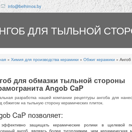
info@belhimos.by
НГОБ ДЛЯ ТЫЛЬНОЙ СТО
ная
»
Химия для производства керамики
»
Обжиг керамики
»
Ангоб
здесь
гоб для обмазки тыльной стороны
рамогранита Angob CaP
альная разработка нашей компании рецептуры ангоба для нане
д обжигом на тыльную сторону керамических плиток.
gob CaP позволяет:
эффективно защищать керамические ролики в щелевой пе
сенный ангоб, являясь более тугоплавким, чем керамическая 